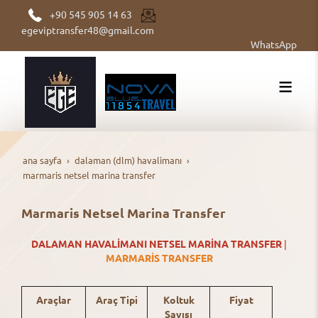
+90 545 905 14 63
egeviptransfer48@gmail.com
WhatsApp
ana sayfa
dalaman (dlm) havalimanı
marmaris netsel marina transfer
Marmaris Netsel Marina Transfer
DALAMAN
HAVALİMANI NETSEL MARİNA TRANSFER
|
MARMARİS TRANSFER
Araçlar
Araç Tipi
Koltuk
Fiyat
Sayısı