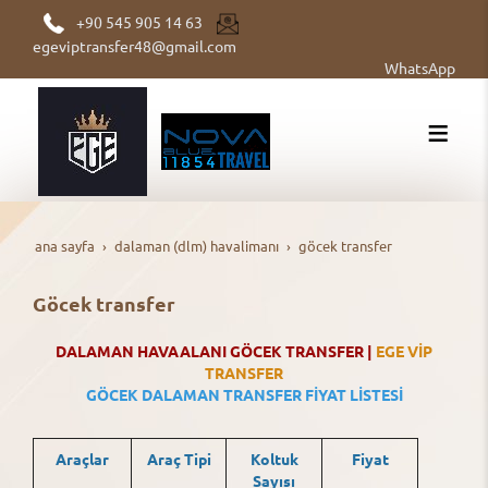
+90 545 905 14 63
egeviptransfer48@gmail.com
WhatsApp
ana sayfa
dalaman (dlm) havalimanı
göcek transfer
Göcek transfer
DALAMAN HAVAALANI GÖCEK TRANSFER |
EGE VİP
TRANSFER
GÖCEK DALAMAN TRANSFER FİYAT LİSTESİ
Araçlar
Araç Tipi
Koltuk
Fiyat
Sayısı