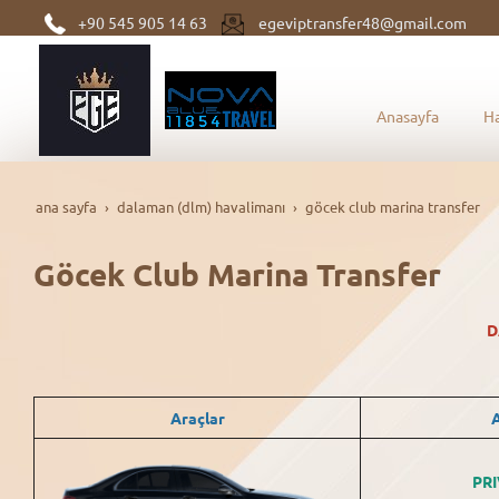
+90 545 905 14 63
egeviptransfer48@gmail.com
Anasayfa
H
ana sayfa
dalaman (dlm) havalimanı
göcek club marina transfer
Göcek Club Marina Transfer
D
Araçlar
A
PRI