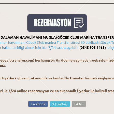
DALAMAN HAVALİMANI MUGLA/GÖCEK CLUB MARİNA TRANSFER
man havalimanı Göcek Club marina Transfer süresi 30 dakikadır.Göcek 
akkında bilgi almak için bizi 7/24 saat arayabilir
(0545 905 1463)
müşte
 (egeviptransfer.com) herhangi bir ön ödeme yapmadan web sitemi
niz.
iyatlara güvenli, ekonomik ve kontroflu transfer hizmeti sağlıyoruz
ile 7/24 online rezervasyon ve en ekonomik fiyatlar ile kaliteli tra
Facebook
X (Twitter)
E-Mail