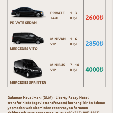
PRIVATE
1 - 3
2600₺
TAXI
KİŞİ
PRIVATE SEDAN
MINIVAN
1 - 6
2850₺
VIP
KİŞİ
MERCEDES VITO
MINIBUS
7 - 14
4000₺
VIP
KİŞİ
MERCEDES SPRINTER
Dalaman Havalimanı (DLM) - Liberty Fabay Hotel
transferinizde (egeviptransfer.com) herhangi bir ön ödeme
yapmadan web sitemizden rezervasyon formunu
doldurarak veya operasyonumuzu (+90 (545)-905-1463)