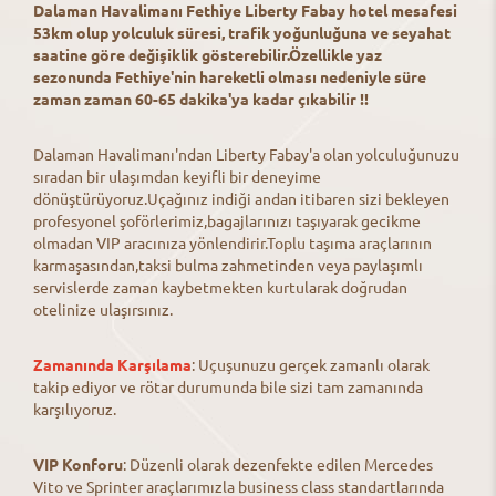
Dalaman Havalimanı Fethiye Liberty Fabay hotel mesafesi
53km olup yolculuk süresi, trafik yoğunluğuna ve seyahat
saatine göre değişiklik gösterebilir.Özellikle yaz
sezonunda Fethiye'nin hareketli olması nedeniyle süre
zaman zaman 60-65 dakika'ya kadar çıkabilir !!
Dalaman Havalimanı'ndan Liberty Fabay'a olan yolculuğunuzu
sıradan bir ulaşımdan keyifli bir deneyime
dönüştürüyoruz.Uçağınız indiği andan itibaren sizi bekleyen
profesyonel şoförlerimiz,bagajlarınızı taşıyarak gecikme
olmadan VIP aracınıza yönlendirir.Toplu taşıma araçlarının
karmaşasından,taksi bulma zahmetinden veya paylaşımlı
servislerde zaman kaybetmekten kurtularak doğrudan
otelinize ulaşırsınız.
Zamanında Karşılama
: Uçuşunuzu gerçek zamanlı olarak
takip ediyor ve rötar durumunda bile sizi tam zamanında
karşılıyoruz.
VIP Konforu
: Düzenli olarak dezenfekte edilen Mercedes
Vito ve Sprinter araçlarımızla business class standartlarında