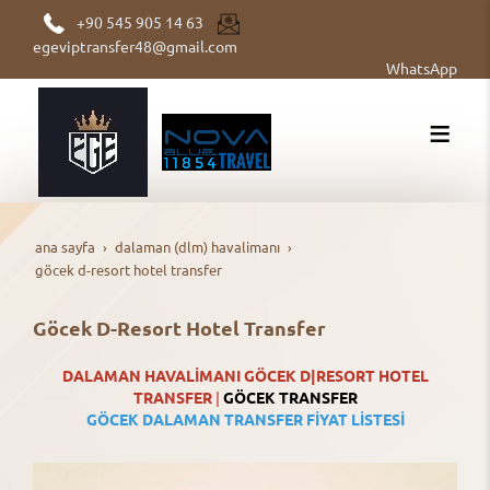
+90 545 905 14 63
egeviptransfer48@gmail.com
WhatsApp
ana sayfa
dalaman (dlm) havalimanı
göcek d-resort hotel transfer
Göcek D-Resort Hotel Transfer
DALAMAN
HAVALİMANI GÖCEK D|RESORT HOTEL
TRANSFER
|
GÖCEK TRANSFER
GÖCEK DALAMAN TRANSFER FİYAT LİSTESİ