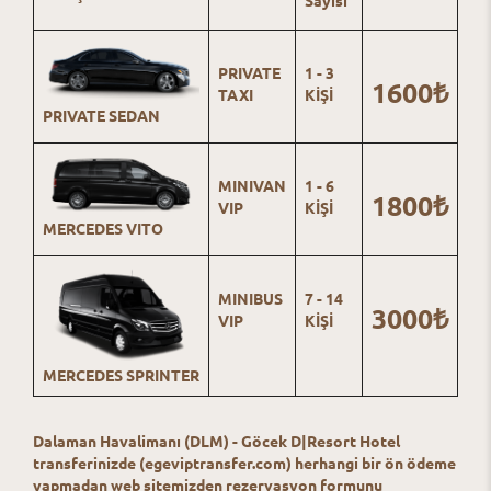
PRIVATE
1 - 3
1600₺
TAXI
KİŞİ
PRIVATE SEDAN
MINIVAN
1 - 6
1800₺
VIP
KİŞİ
MERCEDES VITO
MINIBUS
7 - 14
3000₺
VIP
KİŞİ
MERCEDES SPRINTER
Dalaman Havalimanı (DLM) - Göcek D|Resort Hotel
transferinizde (egeviptransfer.com) herhangi bir ön ödeme
yapmadan web sitemizden rezervasyon formunu