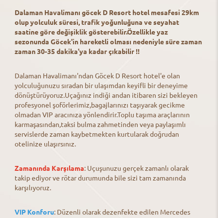
Dalaman Havalimanı göcek D Resort hotel mesafesi 29km
olup yolculuk süresi, trafik yoğunluğuna ve seyahat
saatine göre değişiklik gösterebilir.Özellikle yaz
sezonunda Göcek'in hareketli olması nedeniyle süre zaman
zaman 30-35 dakika'ya kadar çıkabilir !!
Dalaman Havalimanı'ndan Göcek D Resort hotel'e olan
yolculuğunuzu sıradan bir ulaşımdan keyifli bir deneyime
dönüştürüyoruz.Uçağınız indiği andan itibaren sizi bekleyen
profesyonel şoförlerimiz,bagajlarınızı taşıyarak gecikme
olmadan VIP aracınıza yönlendirir.Toplu taşıma araçlarının
karmaşasından,taksi bulma zahmetinden veya paylaşımlı
servislerde zaman kaybetmekten kurtularak doğrudan
otelinize ulaşırsınız.
Zamanında Karşılama
: Uçuşunuzu gerçek zamanlı olarak
takip ediyor ve rötar durumunda bile sizi tam zamanında
karşılıyoruz.
VIP Konforu
: Düzenli olarak dezenfekte edilen Mercedes