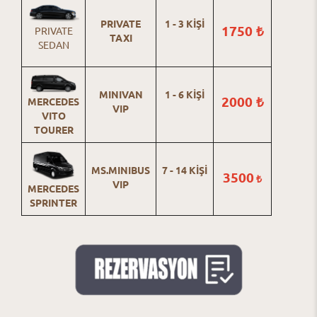
PRIVATE
1 - 3 KİŞİ
1750 ₺
PRIVATE
TAXI
SEDAN
MINIVAN
1 - 6 KİŞİ
2000 ₺
MERCEDES
VIP
VITO
TOURER
MS.MINIBUS
7 - 14 KİŞİ
3500
₺
VIP
MERCEDES
SPRINTER