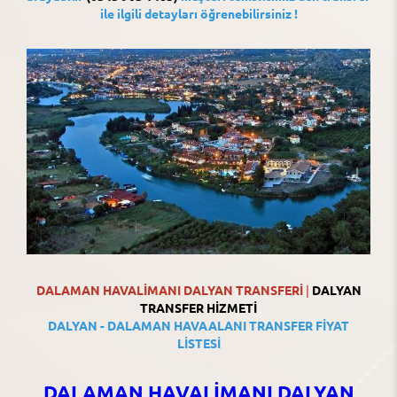
ile ilgili detayları öğrenebilirsiniz !
DALAMAN
HAVALİMANI DALYAN TRANSFERİ
|
DALYAN
TRANSFER HİZMETİ
DALYAN - DALAMAN HAVAALANI TRANSFER FİYAT
LİSTESİ
DALAMAN HAVALİMANI DALYAN