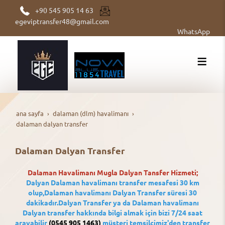
+90 545 905 14 63
egeviptransfer48@gmail.com
WhatsApp
ana sayfa
dalaman (dlm) havalimanı
dalaman dalyan transfer
Dalaman Dalyan Transfer
Dalaman Havalimanı Mugla Dalyan Tansfer Hizmeti;
Dalyan Dalaman havalimanı transfer mesafesi 30 km
olup,Dalaman havalimanı Dalyan Transfer süresi 30
dakikadır.Dalyan Transfer ya da Dalaman havalimanı
Dalyan transfer hakkında bilgi almak için bizi 7/24 saat
arayabilir
(0545 905 1463)
müşteri temsilcimiz'den transfer