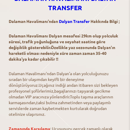
TRANSFER
Dalaman Havalimanı'ndan
Dalyan Transfer
Hakkında Bilgi ;
Dalaman Havalimanı Dalyan mesafesi 29km olup yolculuk
süresi, trafik yoğunluğuna ve seyahat saatine göre
değişiklik gösterebilir.Özellikle yaz sezonunda Dalyan'ın
hareketli olması nedeniyle süre zaman zaman 35-40
dakika'ya kadar çıkabilir !!
Dalaman Havalimanı'ndan Dalyan'a olan yolculuğunuzu
sıradan bir ulaşımdan keyifli bir deneyime
dönüştürüyoruz.Uçağınız indiği andan itibaren sizi bekleyen
profesyonel şoförlerimiz,bagajlarınızı taşıyarak gecikme
olmadan VIP aracınıza yönlendirir.Toplu taşıma araçlarının
karmaşasından,taksi bulma zahmetinden veya paylaşımlı
servislerde zaman kaybetmekten kurtularak doğrudan
otelinize ulaşırsınız.
Zamanında Karşılama
: Uçuşunuzu gerçek zamanlı olarak