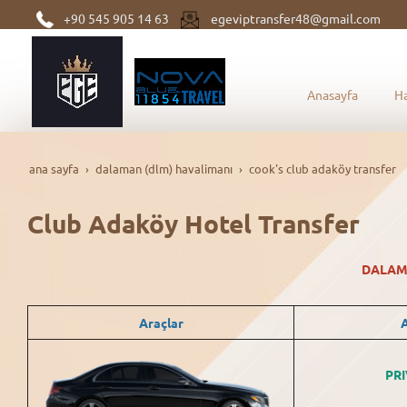
+90 545 905 14 63
egeviptransfer48@gmail.com
Anasayfa
H
ana sayfa
dalaman (dlm) havalimanı
cook's club adaköy transfer
Club Adaköy Hotel Transfer
DALA
Araçlar
A
PRI