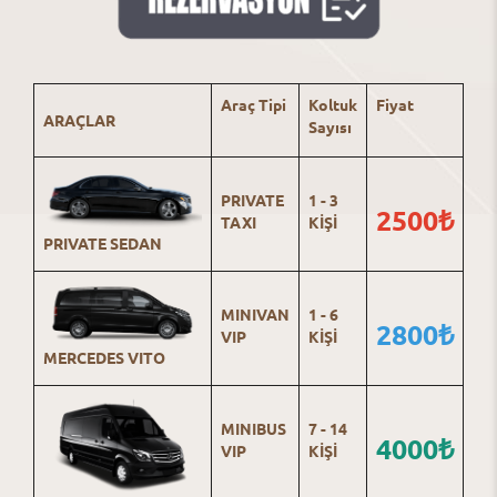
Araç Tipi
Koltuk
Fiyat
ARAÇLAR
Sayısı
PRIVATE
1 - 3
2500₺
TAXI
KİŞİ
PRIVATE SEDAN
MINIVAN
1 - 6
2800₺
VIP
KİŞİ
MERCEDES VITO
MINIBUS
7 - 14
4000₺
VIP
KİŞİ