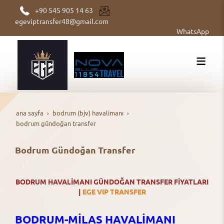
+90 545 905 14 63
egeviptransfer48@gmail.com
WhatsApp
ana sayfa
bodrum (bjv) havalimanı
bodrum gündoğan transfer
Bodrum Gündoğan Transfer
BODRUM HAVALİMANI GÜNDOĞAN TRANSFER FİYATLARI
|
EGE VIP TRANSFER
BODRUM-MİLAS HAVALİMANI