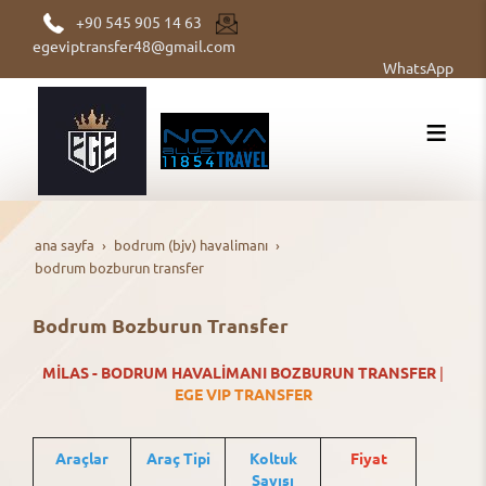
+90 545 905 14 63
egeviptransfer48@gmail.com
WhatsApp
ana sayfa
bodrum (bjv) havalimanı
bodrum bozburun transfer
Bodrum Bozburun Transfer
MİLAS - BODRUM
HAVALİMANI BOZBURUN TRANSFER
|
EGE VIP TRANSFER
Araçlar
Araç Tipi
Koltuk
Fiyat
Sayısı