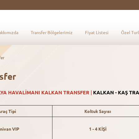
akkımızda
Transfer Bölgelerimiz
Fiyat Listesi
Özel Turl
fer
sfer
LYA
HAVALİMANI KALKAN TRANSFER
|
KALKAN - KAŞ TR
raç Tipi
Koltuk Sayısı
nivan VIP
1 - 4 KİŞİ