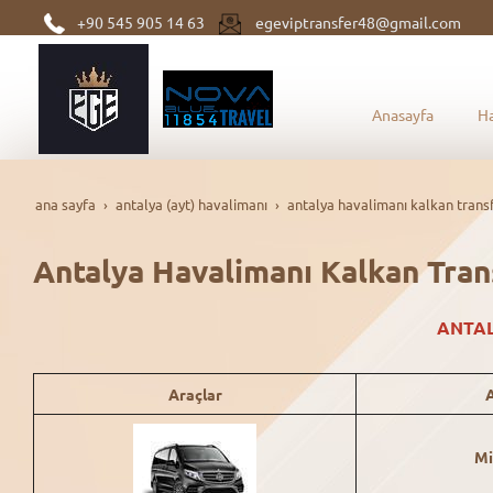
+90 545 905 14 63
egeviptransfer48@gmail.com
Anasayfa
H
ana sayfa
antalya (ayt) havalimanı
antalya havalimanı kalkan trans
Antalya Havalimanı Kalkan Tran
ANTA
Araçlar
A
Mi