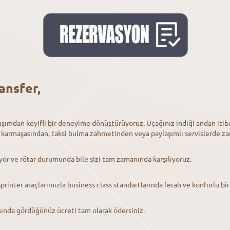
ansfer,
şımdan keyifli bir deneyime dönüştürüyoruz. Uçağınız indiği andan itibar
n karmaşasından, taksi bulma zahmetinden veya paylaşımlı servislerde z
yor ve rötar durumunda bile sizi tam zamanında karşılıyoruz.
rinter araçlarımızla business class standartlarında ferah ve konforlu bi
asında gördüğünüz ücreti tam olarak ödersiniz.